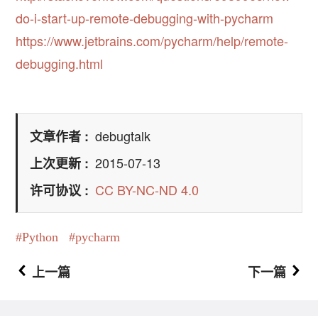
do-i-start-up-remote-debugging-with-pycharm
https://www.jetbrains.com/pycharm/help/remote-
debugging.html
debugtalk
文章作者
2015-07-13
上次更新
CC BY-NC-ND 4.0
许可协议
Python
pycharm
上一篇
下一篇