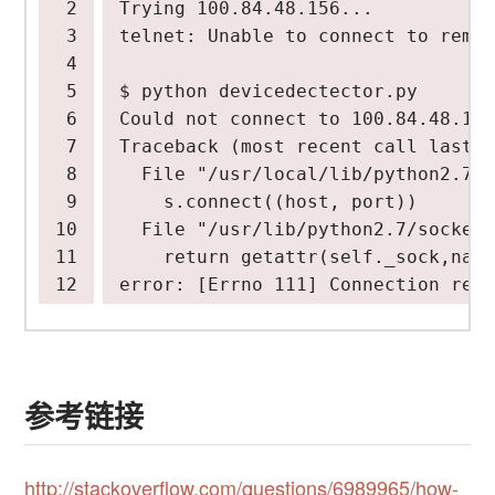
Could not connect to 100.84.48.156
Traceback 
(
most recent call last
)
  File 
"/usr/local/lib/python2.7/d
    s.connect
((
host, port
))
  File 
"/usr/lib/python2.7/socket.
return
 getattr
(
self._sock,name
error: 
[
Errno 111
]
参考链接
http://stackoverflow.com/questions/6989965/how-